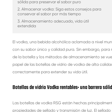
sólida para preservar el sabor puro
BOTELLAS DE VIDRIO PARA BEBIDAS
2. Almacenar vodka: Siga estos consejos para
conservar el sabor por más tiempo
BOTELLAS DE VIDRIO DE AGUA
3. Almacenamiento adecuado, vida útil
extendida
FRASCOS DE VIDRIO
TAPA/CIERRES/ETIQUETAS PARA VIDRIO
El vodka, una bebida alcohólica aclamada a nivel mund
con su sabor único y calidad pura. Sin embargo, para ma
de la botella y los métodos de almacenamiento se vue
papel de las botellas de vidrio de vodka de alta cali
correctamente para extender su vida útil.
Botellas de vidrio Vodka rentables: una barrera sóli
Las botellas de vodka RSG están hechas principalmente 
propiedades de sellado y transmisión de luz. El sella