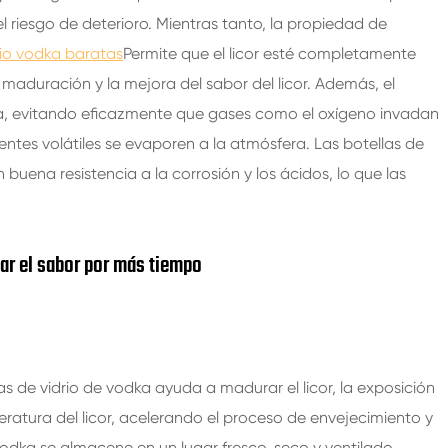
l riesgo de deterioro. Mientras tanto, la propiedad de
rio vodka baratas
Permite que el licor esté completamente
a maduración y la mejora del sabor del licor. Además, el
ra, evitando eficazmente que gases como el oxígeno invadan
ntes volátiles se evaporen a la atmósfera. Las botellas de
 buena resistencia a la corrosión y los ácidos, lo que las
ar el sabor por más tiempo
las de vidrio de vodka ayuda a madurar el licor, la exposición
eratura del licor, acelerando el proceso de envejecimiento y
vodka se almacene en un lugar fresco, seco y ventilado.