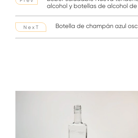
P r e v
alcohol y botellas de alcohol d
Botella de champán azul oscu
N e x T