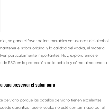
200ml botellas de vidrio de bebidas espirituosas
250ml botellas de vidrio de bebidas espirituosas
375ML botellas de vidrio de bebidas espirituosas
150ml botellas de vidrio de bebidas espirituosas
ial, se gana el favor de innumerables entusiastas del alcohol
ntener el sabor original y la calidad del vodka, el material
lven particularmente importantes. Hoy, exploraremos el
dad de RSG en la protección de la bebida y cómo almacenarla
da para preservar el sabor puro
de vidrio porque las botellas de vidrio tienen excelentes
do puede garantizar que el vodka no esté contaminado por el