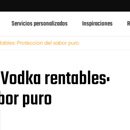
Servicios personalizados
Inspiraciones
R
tables: Protección del sabor puro
750ml botellas de vidrio de bebidas espirituosas
o Vodka rentables:
700ml botellas de vidrio de bebidas espirituosas
500ml botellas de vidrio de bebidas espirituosas
bor puro
Botellas de vidrio 1L Spirits
50ml de botellas de vidrio de bebidas espirituosas
100mL botellas de vidrio de bebidas espirituosas