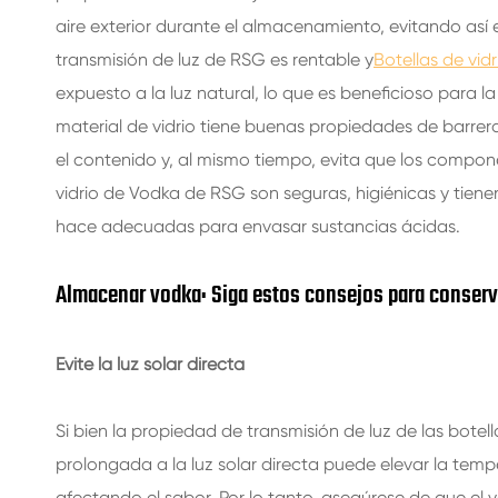
aire exterior durante el almacenamiento, evitando así e
transmisión de luz de RSG es rentable y
Botellas de vid
expuesto a la luz natural, lo que es beneficioso para l
material de vidrio tiene buenas propiedades de barre
el contenido y, al mismo tiempo, evita que los compone
vidrio de Vodka de RSG son seguras, higiénicas y tienen
hace adecuadas para envasar sustancias ácidas.
Almacenar vodka: Siga estos consejos para conserv
Evite la luz solar directa
Si bien la propiedad de transmisión de luz de las botel
prolongada a la luz solar directa puede elevar la temp
afectando el sabor. Por lo tanto, asegúrese de que el 