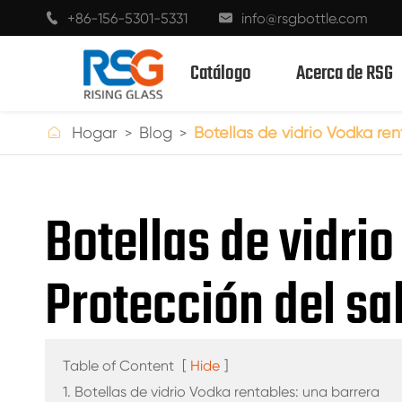
+86-156-5301-5331
info@rsgbottle.com


Catálogo
Acerca de RSG

Hogar
Blog
Botellas de vidrio Vodka ren
BOTELLAS DE VIDRIO CON ESPÍRITUS
Botellas de vidri
BOTELLAS DE VIDRIO DE VINO
Protección del sa
BOTELLAS DE VIDRIO CHAMPÁN
BOTELLAS DE CERVEZA
BOTELLAS DE ACEITE
Table of Content
[
Hide
]
1. Botellas de vidrio Vodka rentables: una barrera