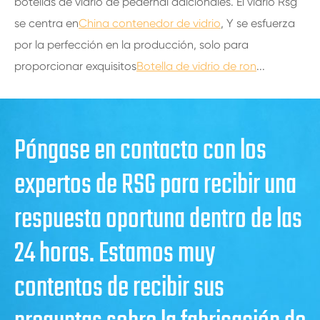
botellas de vidrio de pedernal adicionales. El vidrio Rsg
se centra en
China contenedor de vidrio
, Y se esfuerza
por la perfección en la producción, solo para
proporcionar exquisitos
Botella de vidrio de ron
...
Póngase en contacto con los
expertos de RSG para recibir una
respuesta oportuna dentro de las
24 horas. Estamos muy
contentos de recibir sus