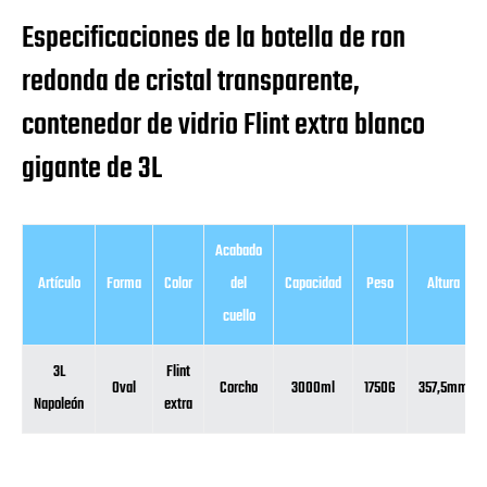
Especificaciones de la botella de ron
redonda de cristal transparente,
contenedor de vidrio Flint extra blanco
gigante de 3L
Acabado
Artículo
Forma
Color
del
Capacidad
Peso
Altura
cuello
3L
Flint
Oval
Corcho
3000ml
1750G
357,5mm
Napoleón
extra