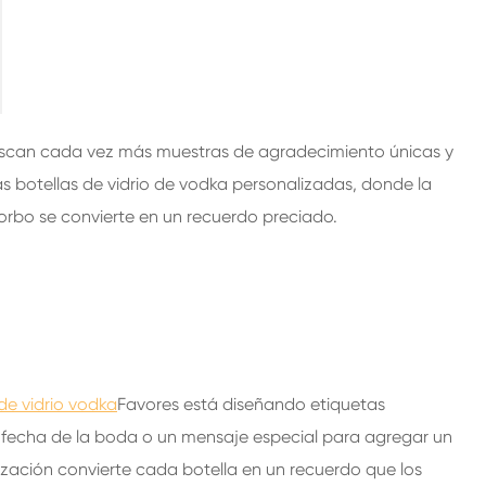
200ml botellas de vidrio de bebidas espirituosas
250ml botellas de vidrio de bebidas espirituosas
375ML botellas de vidrio de bebidas espirituosas
150ml botellas de vidrio de bebidas espirituosas
buscan cada vez más muestras de agradecimiento únicas y
s botellas de vidrio de vodka personalizadas, donde la
sorbo se convierte en un recuerdo preciado.
de vidrio vodka
Favores está diseñando etiquetas
a fecha de la boda o un mensaje especial para agregar un
zación convierte cada botella en un recuerdo que los