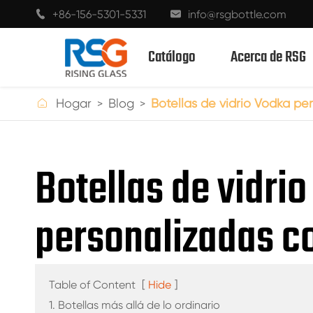
+86-156-5301-5331
info@rsgbottle.com


Catálogo
Acerca de RSG

Hogar
Blog
Botellas de vidrio Vodka pe
BOTELLAS DE VIDRIO CON ESPÍRITUS
Botellas de vidri
BOTELLAS DE VIDRIO DE VINO
personalizadas c
BOTELLAS DE VIDRIO CHAMPÁN
BOTELLAS DE CERVEZA
BOTELLAS DE ACEITE
Table of Content
[
Hide
]
1. Botellas más allá de lo ordinario