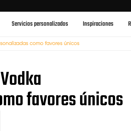
Servicios personalizados
Inspiraciones
R
rsonalizadas como favores únicos
750ml botellas de vidrio de bebidas espirituosas
o Vodka
700ml botellas de vidrio de bebidas espirituosas
500ml botellas de vidrio de bebidas espirituosas
omo favores únicos
Botellas de vidrio 1L Spirits
50ml de botellas de vidrio de bebidas espirituosas
100mL botellas de vidrio de bebidas espirituosas