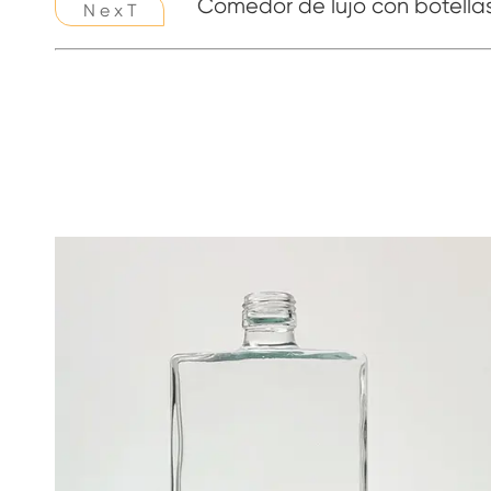
Comedor de lujo con botella
N e x T