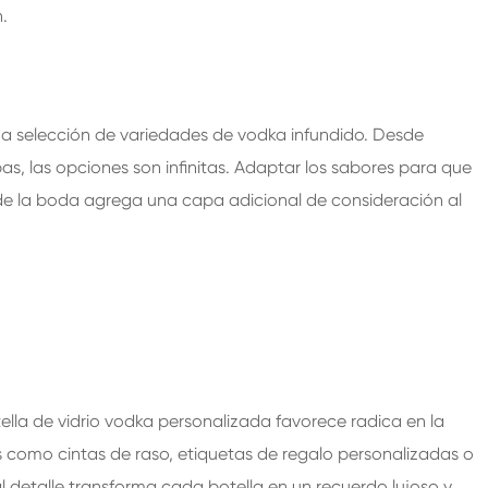
.
una selección de variedades de vodka infundido. Desde
as, las opciones son infinitas. Adaptar los sabores para que
 de la boda agrega una capa adicional de consideración al
ella de vidrio vodka personalizada favorece radica en la
 como cintas de raso, etiquetas de regalo personalizadas o
l detalle transforma cada botella en un recuerdo lujoso y