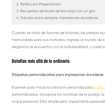
BOTELLAS DE VIDRIO PARA BEBIDAS
2. Perfección Presentación
3. Recuerdos de boda de bricolaje con un giro
BOTELLAS DE VIDRIO DE AGUA
4. Saludos para siempre: impresiones duradoras
FRASCOS DE VIDRIO
Cuando se trata de favores de la boda, las parejas 
TAPA/CIERRES/ETIQUETAS PARA VIDRIO
memorables para sus invitados. Ingrese al mundo de la
elegancia se encuentra con la individualidad, y cada 
Botellas más allá de lo ordinario
Etiquetas personalizadas para impresiones duraderas
El primer paso hacia la creación personalizada
Botella 
personalizadas. Incorpore los nombres de la pareja, l
toque personal. Esta simple pero impactante personali