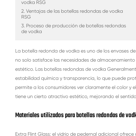
vodka RSG
BOTELLAS DE VIDRIO PARA BEBIDAS
2. Ventajas de las botellas redondas de vodka
RSG
BOTELLAS DE VIDRIO DE AGUA
3. Proceso de producción de botellas redondas
de vodka
FRASCOS DE VIDRIO
TAPA/CIERRES/ETIQUETAS PARA VIDRIO
La botella redonda de vodka es uno de los envases d
no solo satisface las necesidades de almacenamiento d
estético. Las botellas redondas de vodka Generalmente
estabilidad química y transparencia, lo que puede pro
permite a los consumidores ver claramente el color y e
tiene un cierto atractivo estético, mejorando el sentid
Materiales utilizados para botellas redondas de vod
Extra Flint Glass: el vidrio de pedernal adicional ofrece 