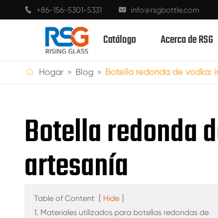
+86-156-5301-5331
info@rsgbottle.com


Catálogo
Acerca de RSG

Hogar
Blog
Botella redonda de vodka: 
BOTELLAS DE VIDRIO CON ESPÍRITUS
Botella redonda d
BOTELLAS DE VIDRIO DE VINO
artesanía
BOTELLAS DE VIDRIO CHAMPÁN
BOTELLAS DE CERVEZA
BOTELLAS DE ACEITE
Table of Content
[
Hide
]
1. Materiales utilizados para botellas redondas de