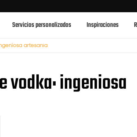
Servicios personalizados
Inspiraciones
R
ingeniosa artesanía
750ml botellas de vidrio de bebidas espirituosas
e vodka: ingeniosa
700ml botellas de vidrio de bebidas espirituosas
500ml botellas de vidrio de bebidas espirituosas
Botellas de vidrio 1L Spirits
50ml de botellas de vidrio de bebidas espirituosas
100mL botellas de vidrio de bebidas espirituosas