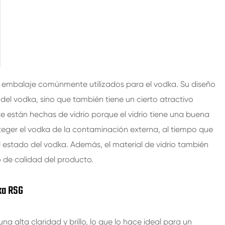
200ml botellas de vidrio de bebidas espirituosas
250ml botellas de vidrio de bebidas espirituosas
375ML botellas de vidrio de bebidas espirituosas
150ml botellas de vidrio de bebidas espirituosas
e embalaje comúnmente utilizados para el vodka. Su diseño
el vodka, sino que también tiene un cierto atractivo
 están hechas de vidrio porque el vidrio tiene una buena
teger el vodka de la contaminación externa, al tiempo que
l estado del vodka. Además, el material de vidrio también
o de calidad del producto.
ka RSG
una alta claridad y brillo, lo que lo hace ideal para un