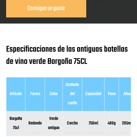
Consigue un guote
Especificaciones de las antiguas botellas
de vino verde Borgoña 75CL
Acabado
Artículo
Forma
Color
del
Capacidad
Peso
Altura
cuello
Borgoña
Verde
Redondo
Corcho
750ml
480g
295mm
75cl
antiguo