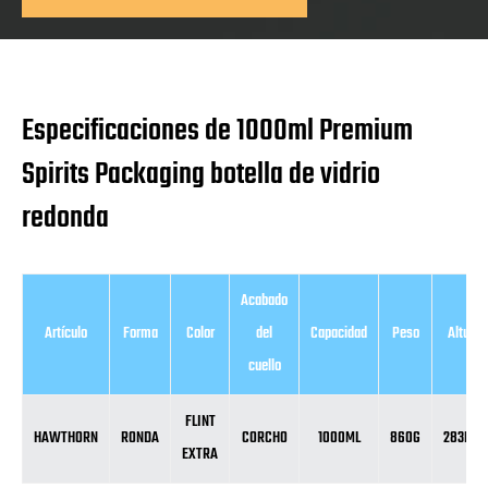
Especificaciones de 1000ml Premium
Spirits Packaging botella de vidrio
redonda
Acabado
Artículo
Forma
Color
del
Capacidad
Peso
Altura
cuello
FLINT
HAWTHORN
RONDA
CORCHO
1000ML
860G
283MM
EXTRA