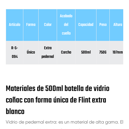
Acabado
Artículo
Forma
Color
del
Capacidad
Peso
Altura
cuello
R-5-
Extra
Único
Corcho
500ml
750G
197mm
094
pedernal
Materiales de 500ml botella de vidrio
coñac con forma única de Flint extra
blanco
Vidrio de pedernal extra: es un material de alta gama. El