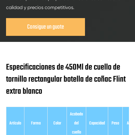
calidad y precios competitivos.
Consigue un guote
Especificaciones de 450Ml de cuello de
tornillo rectangular botella de coñac Flint
extra blanco
Acabado
Artículo
Forma
Color
del
Capacidad
Peso
Altur
cuello