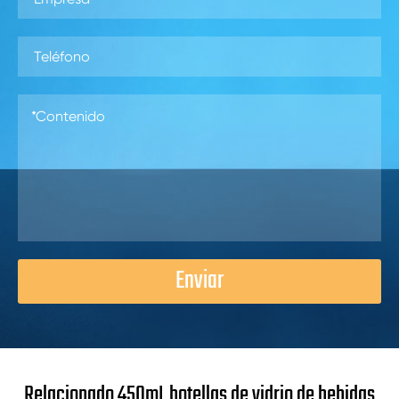
Enviar
Relacionado 450mL botellas de vidrio de bebidas