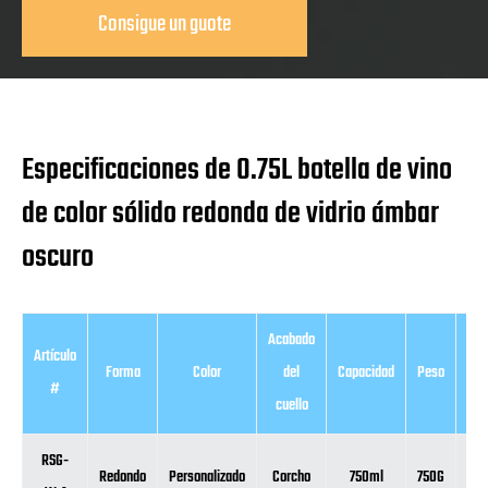
Consigue un guote
Especificaciones de 0.75L botella de vino
de color sólido redonda de vidrio ámbar
oscuro
Acabado
Artículo
Forma
Color
del
Capacidad
Peso
Alt
#
cuello
RSG-
Redondo
Personalizado
Corcho
750ml
750G
0