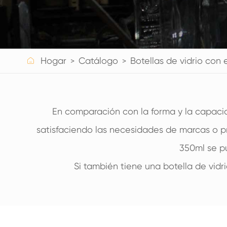
BOTELLAS DE VIDRIO PARA BEBIDAS
BOTELLAS DE VIDRIO DE AGUA
FRASCOS DE VIDRIO

Hogar
Catálogo
Botellas de vidrio con e
TAPA/CIERRES/ETIQUETAS PARA VIDRIO
En comparación con la forma y la capacid
satisfaciendo las necesidades de marcas o pr
350ml se pu
Si también tiene una botella de vidr