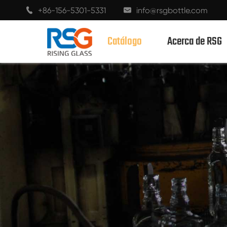
350ml bot
+86-156-5301-5331
info@rsgbottle.com


Catálogo
Acerca de RSG
BOTELLAS DE VIDRIO CON ESPÍRITUS
BOTELLAS DE VIDRIO DE VINO
BOTELLAS DE VIDRIO CHAMPÁN
BOTELLAS DE CERVEZA
BOTELLAS DE ACEITE