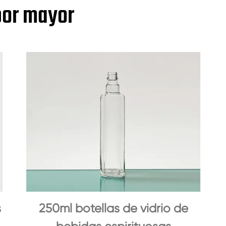
 por mayor
s
250ml botellas de vidrio de
B