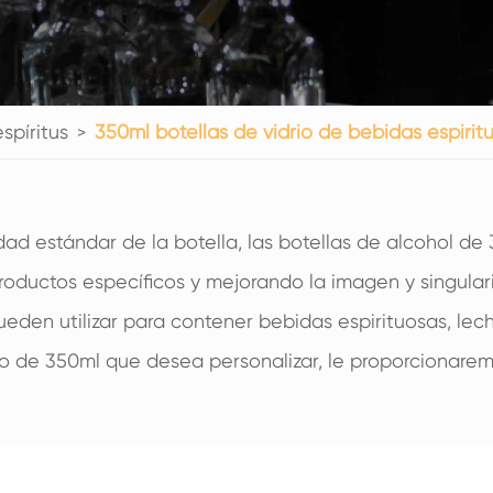
200ml botellas de vidrio de bebidas espirituosas
250ml botellas de vidrio de bebidas espirituosas
375ML botellas de vidrio de bebidas espirituosas
spíritus
150ml botellas de vidrio de bebidas espirituosas
350ml botellas de vidrio de bebidas espirit
ad estándar de la botella, las botellas de alcohol de
oductos específicos y mejorando la imagen y singulari
eden utilizar para contener bebidas espirituosas, leche
io de 350ml que desea personalizar, le proporcionaremo