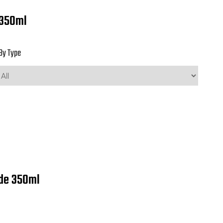
 350ml
By Type
 de 350ml