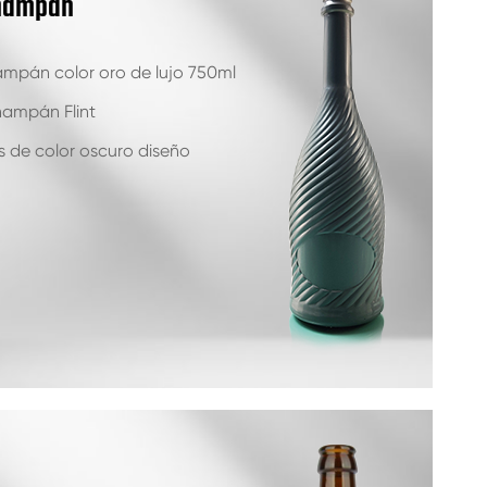
champán
hampán color oro de lujo 750ml
hampán Flint
s de color oscuro diseño