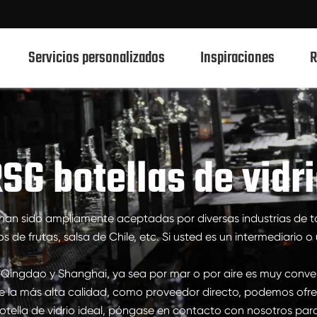
Servicios personalizados
Inspiraciones
R
750ml botellas de vidrio de bebidas espirituosas
SG botellas de vidr
700ml botellas de vidrio de bebidas espirituosas
500ml botellas de vidrio de bebidas espirituosas
io han sido ampliamente aceptadas por diversas industrias de t
Botellas de vidrio 1L Spirits
 de frutas, salsa de Chile, etc. Si usted es un intermediario 
50ml de botellas de vidrio de bebidas espirituosas
 Qingdao y Shanghai, ya sea por mar o por aire es muy conveni
100mL botellas de vidrio de bebidas espirituosas
de la más alta calidad, como proveedor directo, podemos ofr
a botella de vidrio ideal, póngase en contacto con nosotros p