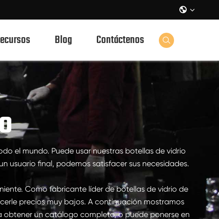

ecursos
Blog
Contáctenos

io
odo el mundo. Puede usar nuestras botellas de vidrio
o un usuario final, podemos satisfacer sus necesidades.
ente. Como fabricante líder de botellas de vidrio de
ecerle precios muy bajos. A continuación mostramos
ara obtener un catálogo completo, o puede ponerse en