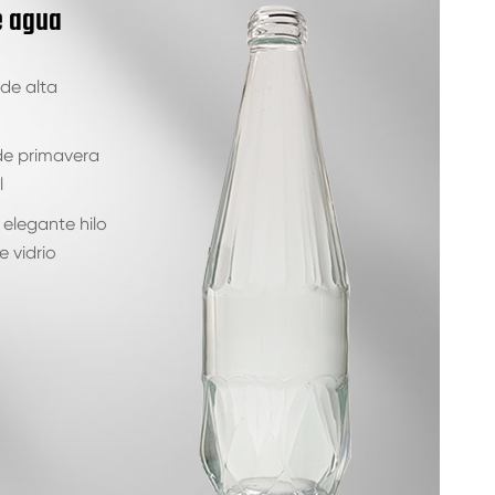
e agua
 de alta
 de primavera
l
elegante hilo
e vidrio