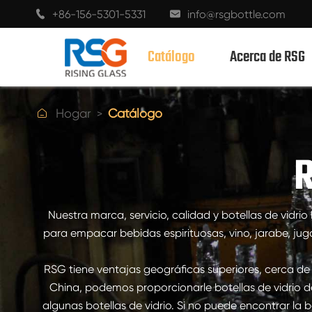
+86-156-5301-5331
info@rsgbottle.com


Catálogo
Acerca de RSG

Hogar
Catálogo
BOTELLAS DE VIDRIO CON ESPÍRITUS
R
BOTELLAS DE VIDRIO DE VINO
BOTELLAS DE VIDRIO CHAMPÁN
Nuestra marca, servicio, calidad y botellas de vidr
para empacar bebidas espirituosas, vino, jarabe, jugos
BOTELLAS DE CERVEZA
RSG tiene ventajas geográficas superiores, cerca de
BOTELLAS DE ACEITE
China, podemos proporcionarle botellas de vidrio 
algunas botellas de vidrio. Si no puede encontrar l