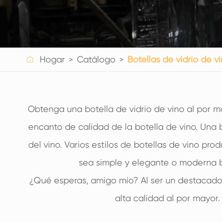
BOTELLAS DE VIDRIO PARA BEBIDAS
BOTELLAS DE VIDRIO DE AGUA
FRASCOS DE VIDRIO

Hogar
Catálogo
Botellas de vidrio de v
TAPA/CIERRES/ETIQUETAS PARA VIDRIO
Obtenga una botella de vidrio de vino al por ma
encanto de calidad de la botella de vino. Una bo
del vino. Varios estilos de botellas de vino pr
sea simple y elegante o moderna bel
¿Qué esperas, amigo mío? Al ser un destacado p
alta calidad al por mayor.