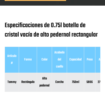
Especificaciones de 0.75l botella de
cristal vacía de alto pedernal rectangular
Acabado
Artículo
Forma
Color
del
Capacidad
Peso
Altur
#
cuello
Alto
Tammy
Rectángulo
Corcho
750ml
580G
279m
pedernal