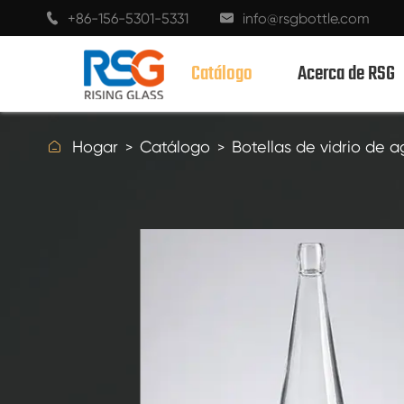
+86-156-5301-5331
info@rsgbottle.com


Catálogo
Acerca de RSG

Hogar
Catálogo
Botellas de vidrio de 
BOTELLAS DE VIDRIO CON ESPÍRITUS
BOTELLAS DE VIDRIO DE VINO
BOTELLAS DE VIDRIO CHAMPÁN
BOTELLAS DE CERVEZA
BOTELLAS DE ACEITE