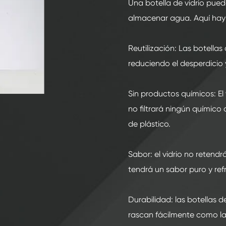
200ml botellas de vidrio de bebidas espirituosas
Una botella de vidrio pued
almacenar agua. Aquí hay a
250ml botellas de vidrio de bebidas espirituosas
375ML botellas de vidrio de bebidas espirituosas
Reutilización: Las botellas
150ml botellas de vidrio de bebidas espirituosas
reduciendo el desperdicio 
Sin productos químicos: El 
no filtrará ningún químico
de plástico.
Sabor: el vidrio no retendr
tendrá un sabor puro y ref
Durabilidad: las botellas de
rascan fácilmente como las