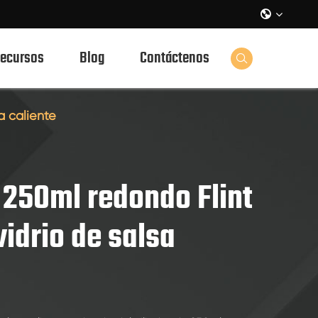

ecursos
Blog
Contáctenos

a caliente
e 250ml redondo Flint
vidrio de salsa