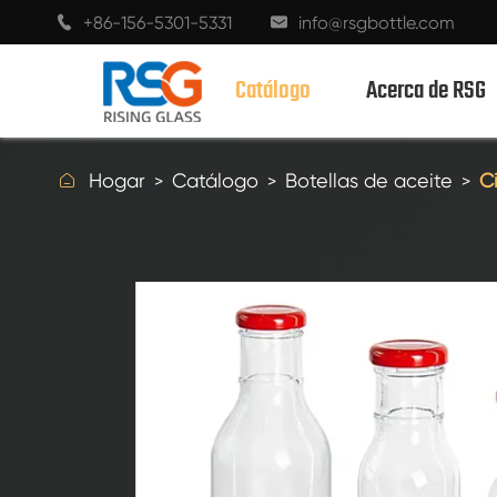
+86-156-5301-5331
info@rsgbottle.com


Catálogo
Acerca de RSG

Hogar
Catálogo
Botellas de aceite
C
BOTELLAS DE VIDRIO CON ESPÍRITUS
BOTELLAS DE VIDRIO DE VINO
BOTELLAS DE VIDRIO CHAMPÁN
BOTELLAS DE CERVEZA
BOTELLAS DE ACEITE