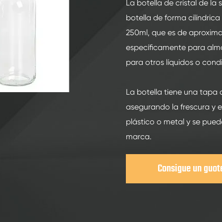
200ml botellas de vidrio de bebidas espirituosas
La botella de cristal de la
botella de forma cilíndric
250ml botellas de vidrio de bebidas espirituosas
250ml, que es de aproxima
375ML botellas de vidrio de bebidas espirituosas
específicamente para alma
150ml botellas de vidrio de bebidas espirituosas
para otros líquidos o con
La botella tiene una tapa a
asegurando la frescura y 
plástico o metal y se pued
marca.
Consigue un guot