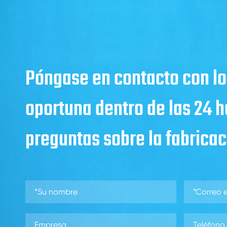
Póngase en contacto con lo
oportuna dentro de las 24 
preguntas sobre la fabricaci