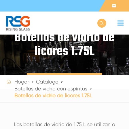


Botellas de vidrio de
licores 1.75L
Get a Quote

Hogar
Catálogo
Botellas de vidrio con espíritus
Botellas de vidrio de licores 1.75L
Las botellas de vidrio de 1,75 L se utilizan a