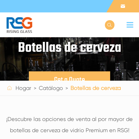


Botellas de cerveza
Get a Quote

Hogar
Catálogo
Botellas de cerveza
¡Descubre las opciones de venta al por mayor de
botellas de cerveza de vidrio Premium en RSG!