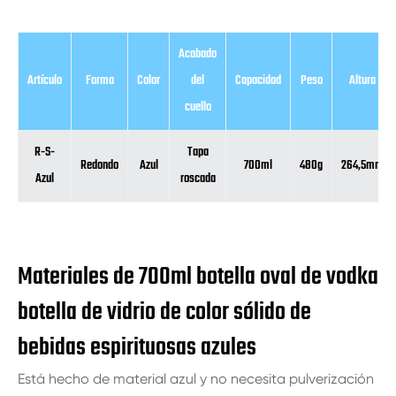
Acabado
Artículo
Forma
Color
del
Capacidad
Peso
Altura
cuello
R-S-
Tapa
Redondo
Azul
700ml
480g
264,5mm
Azul
roscada
Materiales de 700ml botella oval de vodka
botella de vidrio de color sólido de
bebidas espirituosas azules
Está hecho de material azul y no necesita pulverización