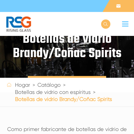


Botellas de vidrio
Brandy/Coñac Spirits
Get a Quote

Hogar
Catálogo
Botellas de vidrio con espíritus
Botellas de vidrio Brandy/Coñac Spirits
Como primer fabricante de botellas de vidrio de