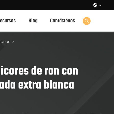

ecursos
Blog
Contáctenos

uosas
licores de ron con
ada extra blanca