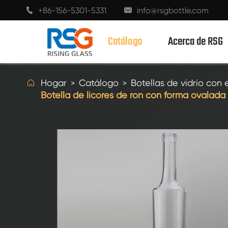
+86-156-5301-5331
info@rsgbottle.com


Catálogo
Acerca de RSG

Hogar
Catálogo
Botellas de vidrio con e
Botella de licores de ron con forma ovalada
BOTELLAS DE VIDRIO CON ESPÍRITUS
BOTELLAS DE VIDRIO DE VINO
BOTELLAS DE VIDRIO CHAMPÁN
BOTELLAS DE CERVEZA
BOTELLAS DE ACEITE