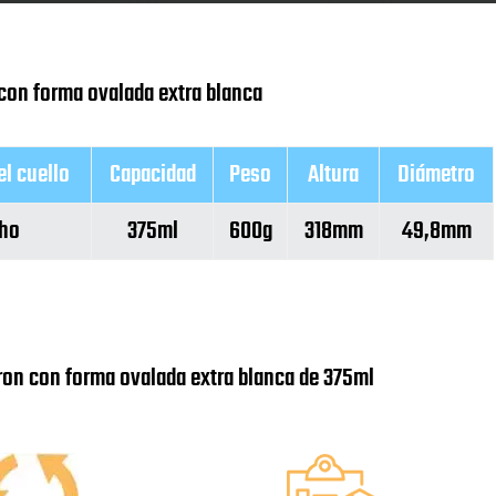
 con forma ovalada extra blanca
l cuello
Capacidad
Peso
Altura
Diámetro
ho
375ml
600g
318mm
49,8mm
e ron con forma ovalada extra blanca de 375ml