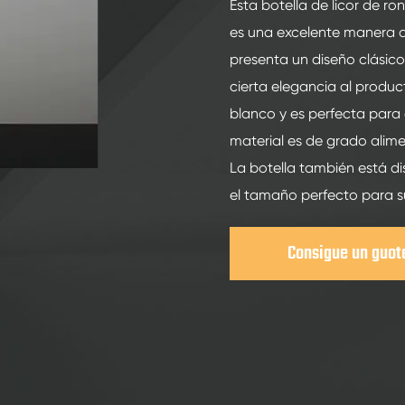
200ml botellas de vidrio de bebidas espirituosas
Esta botella de licor de r
es una excelente manera de
250ml botellas de vidrio de bebidas espirituosas
presenta un diseño clásic
375ML botellas de vidrio de bebidas espirituosas
cierta elegancia al produc
150ml botellas de vidrio de bebidas espirituosas
blanco y es perfecta para 
material es de grado alimen
La botella también está di
el tamaño perfecto para s
Consigue un guot