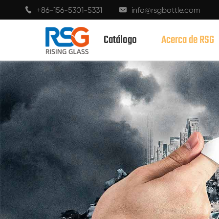
+86-156-5301-5331
info@rsgbottle.com


Catálogo
Acerca de RSG
BOTELLAS DE VIDRIO CON ESPÍRITUS
BOTELLAS DE VIDRIO DE VINO
BOTELLAS DE VIDRIO CHAMPÁN
BOTELLAS DE CERVEZA
BOTELLAS DE ACEITE