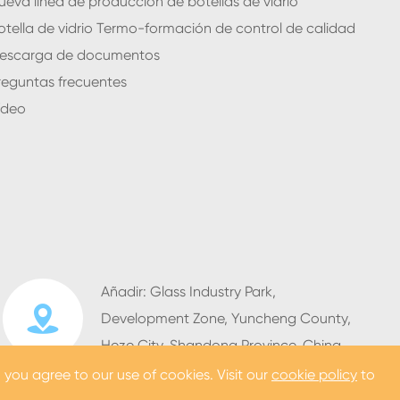
ueva línea de producción de botellas de vidrio
otella de vidrio Termo-formación de control de calidad
escarga de documentos
reguntas frecuentes
ídeo
Añadir: Glass Industry Park,

Development Zone, Yuncheng County,
Heze City, Shandong Province, China
, you agree to our use of cookies. Visit our
cookie policy
to