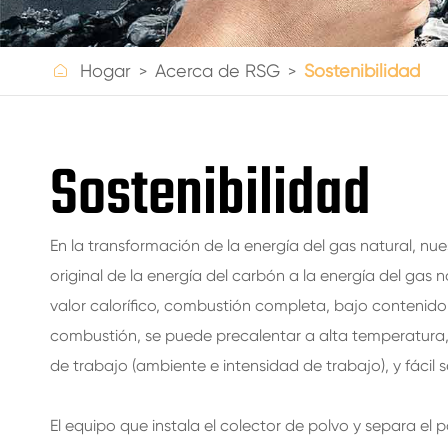
BOTELLAS DE VIDRIO PARA BEBIDAS
BOTELLAS DE VIDRIO DE AGUA

Hogar
Acerca de RSG
Sostenibilidad
FRASCOS DE VIDRIO
Sostenibilidad
TAPA/CIERRES/ETIQUETAS PARA VIDRIO
En la transformación de la energía del gas natural, nu
original de la energía del carbón a la energía del gas 
valor calorífico, combustión completa, bajo contenid
combustión, se puede precalentar a alta temperatura, f
de trabajo (ambiente e intensidad de trabajo), y fácil 
El equipo que instala el colector de polvo y separa el