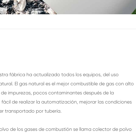
200ml botellas de vidrio de bebidas espirituosas
250ml botellas de vidrio de bebidas espirituosas
375ML botellas de vidrio de bebidas espirituosas
150ml botellas de vidrio de bebidas espirituosas
estra fábrica ha actualizado todos los equipos, del uso
natural. El gas natural es el mejor combustible de gas con alto
o de impurezas, pocos contaminantes después de la
ácil de realizar la automatización, mejorar las condiciones
ser transportado por tubería.
 polvo de los gases de combustión se llama colector de polvo