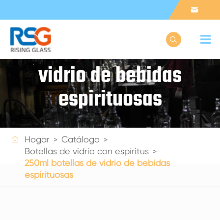


250ml botellas de
vidrio de bebidas
espirituosas

Hogar
Catálogo
Get a Quote
Botellas de vidrio con espíritus
250ml botellas de vidrio de bebidas
espirituosas