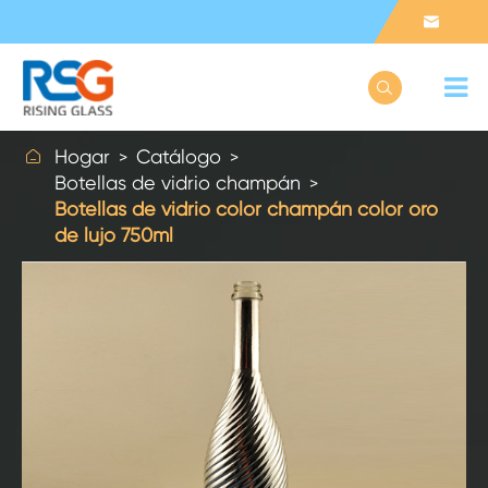



Hogar
Catálogo
Botellas de vidrio champán
Botellas de vidrio color champán color oro
de lujo 750ml