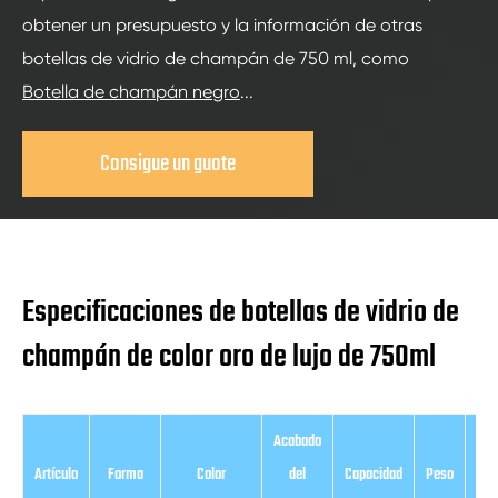
obtener un presupuesto y la información de otras
botellas de vidrio de champán de 750 ml, como
Botella de champán negro
...
Consigue un guote
Especificaciones de botellas de vidrio de
champán de color oro de lujo de 750ml
Acabado
Artículo
Forma
Color
del
Capacidad
Peso
Al