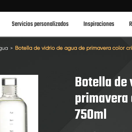
Servicios personalizados
Inspiraciones
R
agua
Botella de vidrio de agua de primavera color cri
750ml botellas de vidrio de bebidas espirituosas
700ml botellas de vidrio de bebidas espirituosas
Botella de 
500ml botellas de vidrio de bebidas espirituosas
primavera c
Botellas de vidrio 1L Spirits
750ml
50ml de botellas de vidrio de bebidas espirituosas
100mL botellas de vidrio de bebidas espirituosas