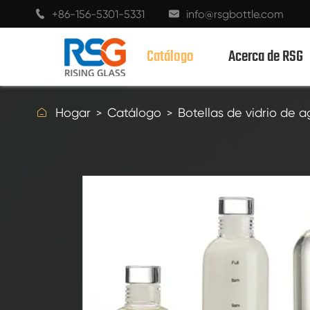
+86-156-5301-5331
info@rsgbottle.com


Catálogo
Acerca de RSG

Hogar
Catálogo
Botellas de vidrio de 
BOTELLAS DE VIDRIO CON ESPÍRITUS
BOTELLAS DE VIDRIO DE VINO
BOTELLAS DE VIDRIO CHAMPÁN
BOTELLAS DE CERVEZA
BOTELLAS DE ACEITE