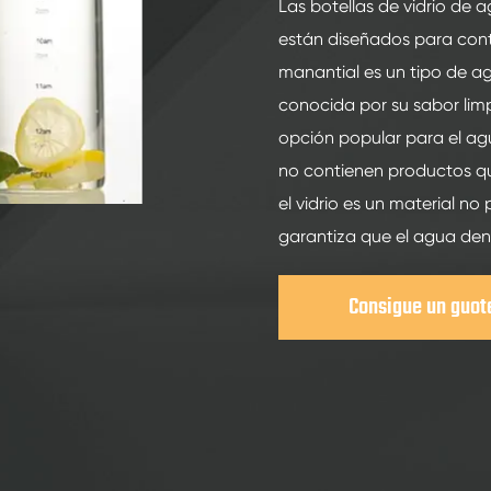
200ml botellas de vidrio de bebidas espirituosas
Las botellas de vidrio de 
están diseñados para cont
250ml botellas de vidrio de bebidas espirituosas
manantial es un tipo de a
375ML botellas de vidrio de bebidas espirituosas
conocida por su sabor limp
150ml botellas de vidrio de bebidas espirituosas
opción popular para el agu
no contienen productos qu
el vidrio es un material n
garantiza que el agua den
Consigue un guot