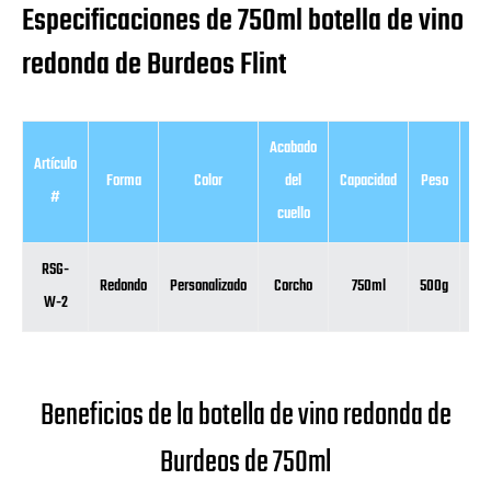
Especificaciones de 750ml botella de vino
redonda de Burdeos Flint
Acabado
Artículo
Forma
Color
del
Capacidad
Peso
Alt
#
cuello
RSG-
Redondo
Personalizado
Corcho
750ml
500g
0
W-2
Beneficios de la botella de vino redonda de
Burdeos de 750ml