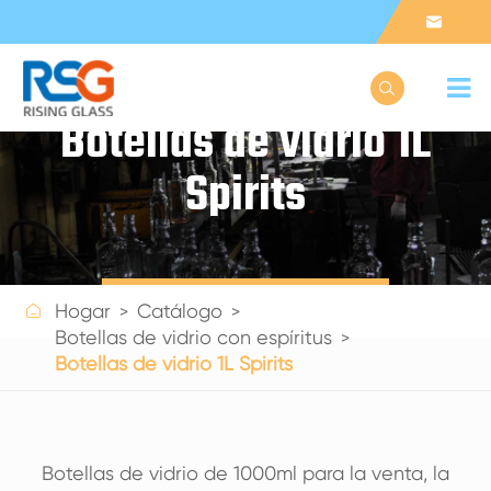


Botellas de vidrio 1L
Spirits
Get a Quote

Hogar
Catálogo
Botellas de vidrio con espíritus
Botellas de vidrio 1L Spirits
Botellas de vidrio de 1000ml para la venta, la