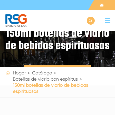


150ml botellas de vidrio
de bebidas espirituosas
Get a Quote

Hogar
Catálogo
Botellas de vidrio con espíritus
150ml botellas de vidrio de bebidas
espirituosas