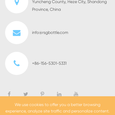
Yuncheng County, Heze City, Shandong
Province, China
info@rsgbottle.com
+86-156-5301-5331
We use cookies to offer you a better browsing
experience, analyze site traffic and personalize content.
Derechos DE AUTOR ©
Heze Rising Glass Co., Ltd.