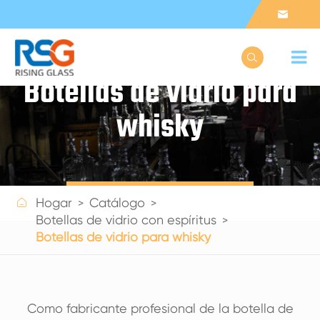


Botellas de vidrio para
whisky
Get a Quote

Hogar
Catálogo
Botellas de vidrio con espíritus
Botellas de vidrio para whisky
Como fabricante profesional de la botella de