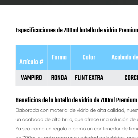
Especificaciones de 700ml botella de vidrio Premiu
Forma
Color
Acabado de
Artículo #
VAMPIRO
RONDA
FLINT EXTRA
CORC
Beneficios de la botella de vidrio de 700ml Premiu
Elaborada con material de vidrio de alta calidad, nue
un acabado de alto brillo, que ofrece una solución de
Ya sea como un regalo o como un contenedor de firma 
de 700ml es apta para una variedad de bebidas, pre