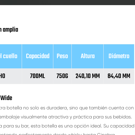
m amplia
l cuello
Capacidad
Peso
Altura
Diámetro
HO
700ML
750G
240,10 MM
84,40 MM
m Wide
stra botella no solo es duradera, sino que también cuenta con
 embalaje visualmente atractiva y práctica para sus bebidas.
para su bar, esta botella es una opción ideal. Su capacidad
sentando perfectamente desde whisky hasta Ginebra.