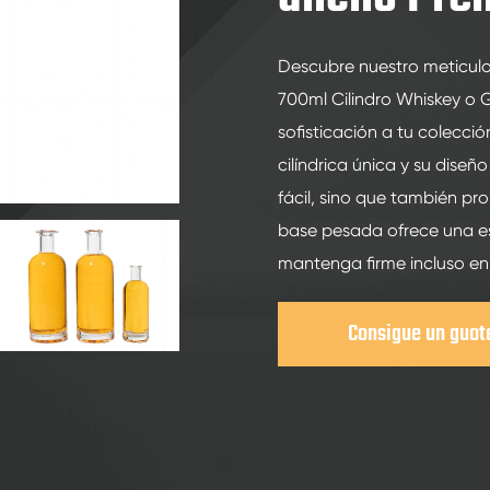
200ml botellas de vidrio de bebidas espirituosas
250ml botellas de vidrio de bebidas espirituosas
Descubre nuestro meticu
375ML botellas de vidrio de bebidas espirituosas
700ml Cilindro Whiskey o G
150ml botellas de vidrio de bebidas espirituosas
sofisticación a tu colecci
cilíndrica única y su diseño
fácil, sino que también pr
base pesada ofrece una es
mantenga firme incluso en
Consigue un guot