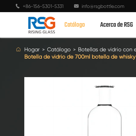
+86-156-5301-5331
info@rsgbottle.com


Catálogo
Acerca de RSG

Hogar
Catálogo
Botellas de vidrio con e
Botella de vidrio de 700ml botella de whis
BOTELLAS DE VIDRIO CON ESPÍRITUS
BOTELLAS DE VIDRIO DE VINO
BOTELLAS DE VIDRIO CHAMPÁN
BOTELLAS DE CERVEZA
BOTELLAS DE ACEITE