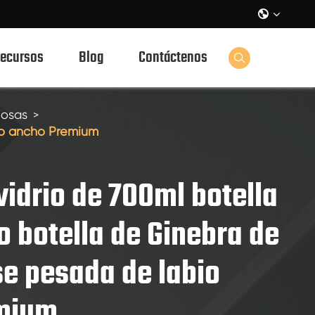

ecursos
Blog
Contáctenos

uosas
bio ancho Premium
vidrio de 700ml botella
o botella de Ginebra de
se pesada de labio
mium