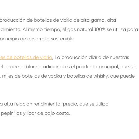
200ml botellas de vidrio de bebidas espirituosas
250ml botellas de vidrio de bebidas espirituosas
 producción de botellas de vidrio de alta gama, alta
375ML botellas de vidrio de bebidas espirituosas
imiento. Al mismo tiempo, el gas natural 100% se utiliza para
150ml botellas de vidrio de bebidas espirituosas
rincipio de desarrollo sostenible.
es de botellas de vidrio
, La producción diaria de nuestras
 el pedernal blanco adicional es el producto principal, que se
, miles de botellas de vodka y botellas de whisky, que puede
 alta relación rendimiento-precio, que se utiliza
epinillos y licor de bajo costo.