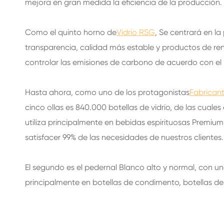
mejora en gran medida la eficiencia de la producción.
BOTELLAS DE VIDRIO PARA BEBIDAS
BOTELLAS DE VIDRIO DE AGUA
Como el quinto horno de
Vidrio RSG
, Se centrará en la
transparencia, calidad más estable y productos de rend
FRASCOS DE VIDRIO
controlar las emisiones de carbono de acuerdo con el p
TAPA/CIERRES/ETIQUETAS PARA VIDRIO
Hasta ahora, como uno de los protagonistas
Fabricant
cinco ollas es 840.000 botellas de vidrio, de las cuales
utiliza principalmente en bebidas espirituosas Premium
satisfacer 99% de las necesidades de nuestros clientes.
El segundo es el pedernal Blanco alto y normal, con una
principalmente en botellas de condimento, botellas de p