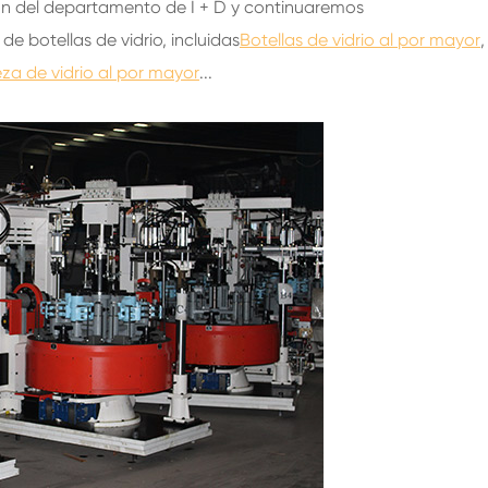
ón del departamento de I + D y continuaremos
e botellas de vidrio, incluidas
Botellas de vidrio al por mayor
,
eza de vidrio al por mayor
...