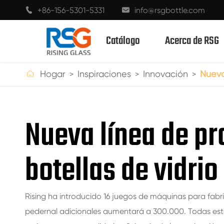
+86-156-5301-5331
info@rsgbottle.com


Catálogo
Acerca de RSG

Hogar
Inspiraciones
Innovación
Nueva
BOTELLAS DE VIDRIO CON ESPÍRITUS
Nueva línea de p
BOTELLAS DE VIDRIO DE VINO
botellas de vidrio
BOTELLAS DE VIDRIO CHAMPÁN
BOTELLAS DE CERVEZA
Rising ha introducido 16 juegos de máquinas para fabric
BOTELLAS DE ACEITE
pedernal adicionales aumentará a 300.000. Todas es