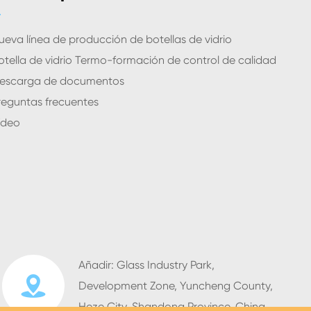
ueva línea de producción de botellas de vidrio
otella de vidrio Termo-formación de control de calidad
escarga de documentos
reguntas frecuentes
ídeo
Añadir: Glass Industry Park,

Development Zone, Yuncheng County,
Heze City, Shandong Province, China