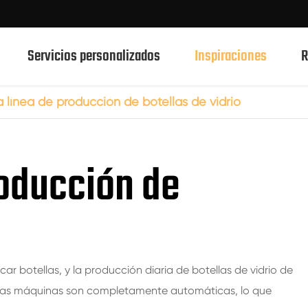
Servicios personalizados
Inspiraciones
R
 línea de producción de botellas de vidrio
750ml botellas de vidrio de bebidas espirituosas
roducción de
700ml botellas de vidrio de bebidas espirituosas
500ml botellas de vidrio de bebidas espirituosas
Botellas de vidrio 1L Spirits
50ml de botellas de vidrio de bebidas espirituosas
ar botellas, y la producción diaria de botellas de vidrio de
100mL botellas de vidrio de bebidas espirituosas
tas máquinas son completamente automáticas, lo que